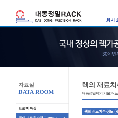
회사
랙의 재료치수
자료실
DATA ROOM
대동정밀랙의 기술과 노
표준랙 특징
랙의 재료치수정도(R002)